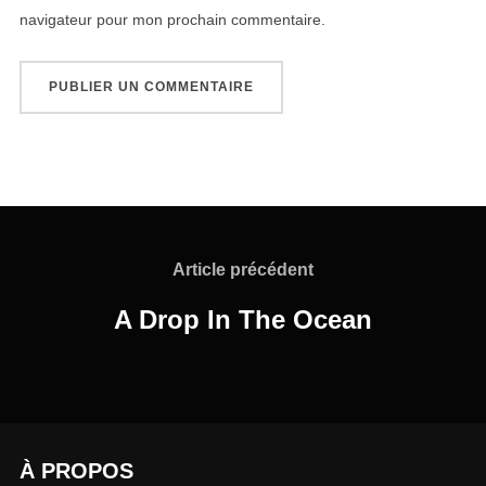
navigateur pour mon prochain commentaire.
Navigation
de
Article
Article précédent
précédent
l’article
A Drop In The Ocean
À PROPOS